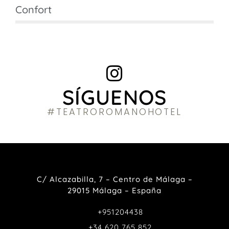
Confort
SÍGUENOS
#TEATROROMANOHOTEL
C/ Alcazabilla, 7 – Centro de Málaga –
29015 Málaga – España
+951204438
+34 620 765 852